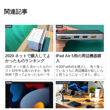
関連記事
Apple
Apple
2020 ネットで購入してよ
iPad Air 5用の周辺機器購
かったものランキング
入
2020 ネット購入 良かったものベ
今回iPadAir5を購入し、色々使っ
スト10今年も残りわずか。毎年
ているうちに周辺機器が欲しいな
恒例？買ってよかったもの！今年
と思うようになってきた。欲しい
は例年になくネット通販利用が多
周辺機器検討内容ペンシル、
かったと思う。原因は色々あると
Apple Pencil系のもの検討内容：
Apple
ショッピング
思うがやはりステイホーム。自宅
Apple製か、サードパーティー製
でできるようにと、なんだか色々
か。USB-C イヤホンジャック検
出費が重なったように思う...
討内容...