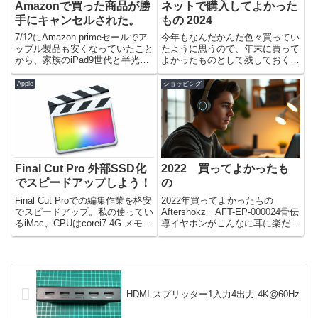
Amazonで買った商品が勝
ネットで購入してよかった
手にキャンセルされた。
もの 2024
7/12にAmazon primeセールでア
今年もなんだかんだ色々買ってい
ップル製品も安くなっていたこと
たように思うので、年末に買って
から、家族のiPad9世代と半光沢
よかったものとして残しておく。
ガラスを購入した。プライムセー
ランキング第10位：FIFINE ロー
ル有る有るだが、配送が混んでい
プロファイルマイクアーム 黒
Apple
ショッピング
て約一週間ほど到着まではかかる
BM88ロープロファイルのマイク
ようだ。注文したもの2021 Apple
アームを試しにアリエクスプレス
...
で購入してみた。セー...
Final Cut Pro 外部SSD化
2022 買ってよかったも
でスピードアップしよう！
の
Final Cut Proでの編集作業を格安
2022年買ってよかったもの
でスピードアップ。私の使ってい
Aftershokz AFT-EP-000024骨伝
るiMac、CPUはcorei7 4G メモリ
導イヤホンがこんなに耳に楽だと
24G積んでいても流石に2014年発
は思わなかった。超愛用してい
売の機種で旧世代iMac。流石に
る。外出時には使わないが、在宅
最新機種のような速度ではない。
中によく使っている。長時間イヤ
私のような旧機種使いに...
ホンに比べると耳への負担が雲泥
の差だ。もっ...
HDMI スプリッター1入力4出力 4K@60Hz