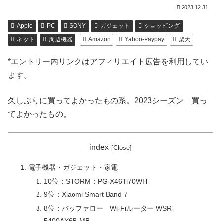
2023.12.31
Apple
PC
SONY
ガジェット
ショッピング
ネット
周辺機器
Amazon
Yahoo-Paypay
楽天
*エントリー内リンクはアフィリエイト広告を利用してい
ます。
久しぶりに買ってよかったもの系。2023シーズン 買っ
てよかったもの。
index
電子機器・ガジェット・家電
10位：STORM：PG-X46Ti70WH
9位：Xiaomi Smart Band 7
8位：バッファロー Wi-Fiルーター WSR-
5400AX6B-MB