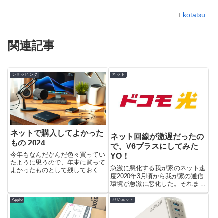
kotatsu
関連記事
ショッピング
ネット
ネットで購入してよかった
ネット回線が激遅だったの
もの 2024
で、V6プラスにしてみた
今年もなんだかんだ色々買ってい
YO！
たように思うので、年末に買って
急激に悪化する我が家のネット速
よかったものとして残しておく。
度2020年3月頃から我が家の通信
ランキング第10位：FIFINE ロー
環境が急激に悪化した。それまで
プロファイルマイクアーム 黒
は混雑する時間帯でも有線もWi-
BM88ロープロファイルのマイク
Fiでもだいたい70〜80Mbpsくら
Apple
ガジェット
アームを試しにアリエクスプレス
いの速度は出ていた。深夜早朝な
で購入してみた。セー...
ど空いている時間帯で130〜