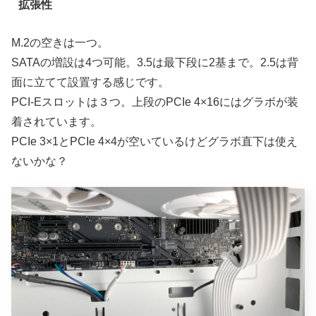
拡張性
M.2の空きは一つ。
SATAの増設は4つ可能。3.5は最下段に2基まで。2.5は背
面に立てて設置する感じです。
PCI-Eスロットは３つ。上段のPCIe 4×16にはグラボが装
着されています。
PCIe 3×1とPCIe 4×4が空いているけどグラボ直下は使え
ないかな？