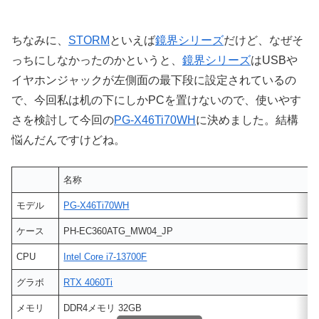
ちなみに、
STORM
といえば
鏡界シリーズ
だけど、なぜそ
っちにしなかったのかというと、
鏡界シリーズ
はUSBや
イヤホンジャックが左側面の最下段に設定されているの
で、今回私は机の下にしかPCを置けないので、使いやす
さを検討して今回の
PG-X46Ti70WH
に決めました。結構
悩んだんですけどね。
名称
モデル
PG-X46Ti70WH
ケース
PH-EC360ATG_MW04_JP
CPU
Intel Core i7-13700F
グラボ
RTX 4060Ti
メモリ
DDR4メモリ 32GB