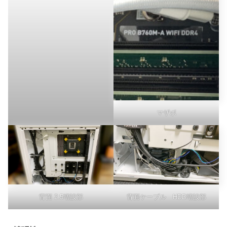
マザボ
背面 2.5増設部
背面ケーブル HDD増設部