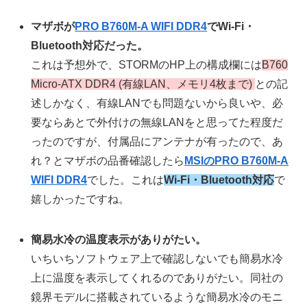
マザボが
PRO B760M-A WIFI DDR4
でWi-Fi・
Bluetooth対応だった。
これは予想外で、STORMのHP上の構成欄には
B760
Micro-ATX DDR4 (有線LAN、メモリ4枚まで)
との記
述しかなく、有線LANでも問題ないから良いや、必
要ならあとで外付けの無線LANをと思ってた程度だ
ったのですが、付属品にアンテナが有ったので、あ
れ？とマザボの品番確認したら
MSIのPRO B760M-A
WIFI DDR4
でした。これは
Wi-Fi・Bluetooth対応
で
嬉しかったですね。
簡易水冷の温度表示がありがたい。
いちいちソフトウェア上で確認しないでも簡易水冷
上に温度を表示してくれるのでありがたい。同社の
鏡界モデルに搭載されているような簡易水冷のモニ