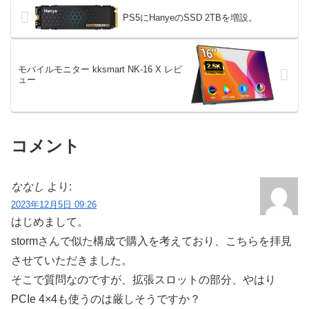
度管理、カビが発生しないように
耐久重量も2-9kgのモニターに対
光学機器類を保管しておりまし
応シて...
PS5にHanyeのSSD 2TBを増設。
た...
モバイルモニター kksmart NK-16 X レビ
ュー
コメント
ななし
より:
2023年12月5日 09:26
はじめまして。
stormさんで似た構成で購入を考えており、こちらを拝見
させていただきました。
そこで質問なのですが、拡張スロットの部分、やはり
PCIe 4×4も使うのは厳しそうですか？