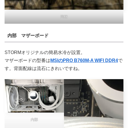
同梱
内部 マザーボード
STORMオリジナルの簡易水冷が設置。
マザーボードの型番は
MSIのPRO B760M-A WIFI DDR4
で
す。背面配線は流石にきれいですね。
内部