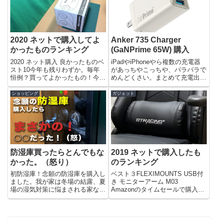
180Mbpsと結...
2020 ネットで購入してよ
Anker 735 Charger
かったものランキング
(GaNPrime 65W) 購入
2020 ネット購入 良かったものベ
iPadやiPhoneやら複数の充電器
スト10今年も残りわずか。毎年
があっちやこっちや、バラバラで
恒例？買ってよかったもの！今年
めんどくさい。まとめて充電出来
は例年になくネット通販利用が多
る３股くらいの充電器が欲しい！
かったと思う。原因は色々あると
というわけでAmazonで物色、条
ショッピング
ガジェット
思うがやはりステイホーム。自宅
件としてはPD対応、USB-Cが２
でできるようにと、なんだか色々
口、USB-Aが一口のものを探し
出費が重なったように思う...
ました。An...
防湿庫買ったらとんでもな
2019 ネットで購入したも
かった。（怒り）
のランキング
初防湿庫！念願の防湿庫を購入し
ベスト３FLEXIMOUNTS USB付
ました。我が家は冬場の結露、夏
き モニターアーム M03
場の湿気対策に悩まされる家なの
Amazonのタイムセールで購入し
です。今までは簡易型のケースに
たが、モニターアームとしての安
感想座のシリカゲルや、珪藻土の
定度は最高。USB3.0搭載タイプ
マットを敷きアナログ湿度計で湿
の対応モニタは10-27インチで、