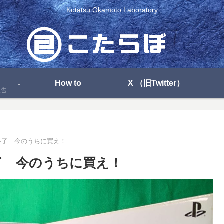
Kotatsu Okamoto Laboratory
How to
X （旧Twitter）
報告
終了 今のうちに買え！
了 今のうちに買え！