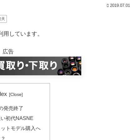
2019.07.01
楽天
利用しています。
広告
dex
Eの発売終了
い初代NASNE
ロットモデル購入へ
は？