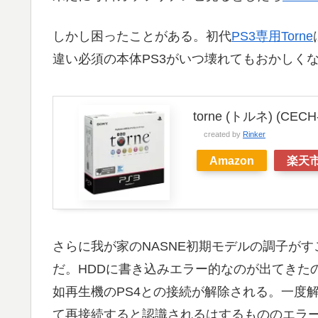
しかし困ったことがある。初代
PS3専用Torne
違い必須の本体PS3がいつ壊れてもおかしく
torne (トルネ) (CECH
created by
Rinker
Amazon
楽天
さらに我が家のNASNE初期モデルの調子が
だ。HDDに書き込みエラー的なのが出てきた
如再生機のPS4との接続が解除される。一度
て再接続すると認識されるはするもののエラ