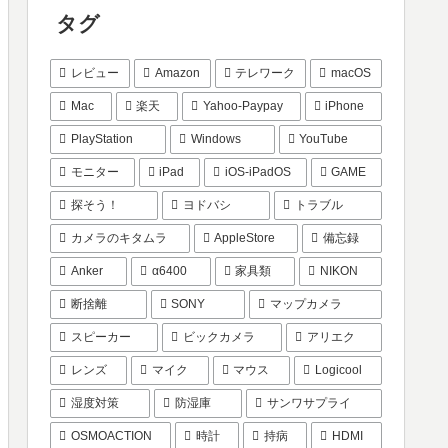
タグ
レビュー
Amazon
テレワーク
macOS
Mac
楽天
Yahoo-Paypay
iPhone
PlayStation
Windows
YouTube
モニター
iPad
iOS-iPadOS
GAME
探そう！
ヨドバシ
トラブル
カメラのキタムラ
AppleStore
備忘録
Anker
α6400
家具類
NIKON
断捨離
SONY
マップカメラ
スピーカー
ビックカメラ
アリエク
レンズ
マイク
マウス
Logicool
湿度対策
防湿庫
サンワサプライ
OSMOACTION
時計
持病
HDMI