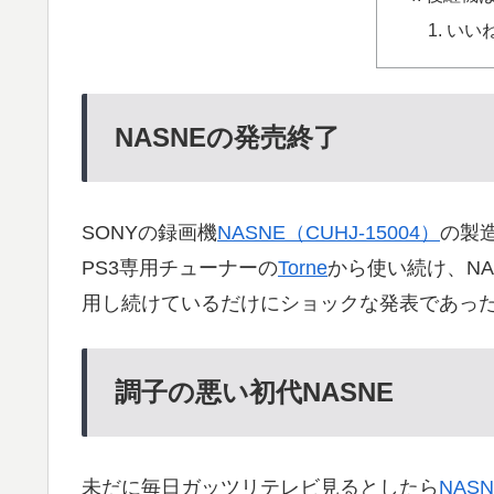
いいね
NASNEの発売終了
SONYの録画機
NASNE（CUHJ-15004）
の製
PS3専用チューナーの
Torne
から使い続け、N
用し続けているだけにショックな発表であっ
調子の悪い初代NASNE
未だに毎日ガッツリテレビ見るとしたら
NASN