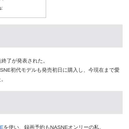
:
造終了が発表された。
ASNE初代モデルも発売初日に購入し、今現在まで愛
た。
E
を使い、録画予約もNASNEオンリーの私。