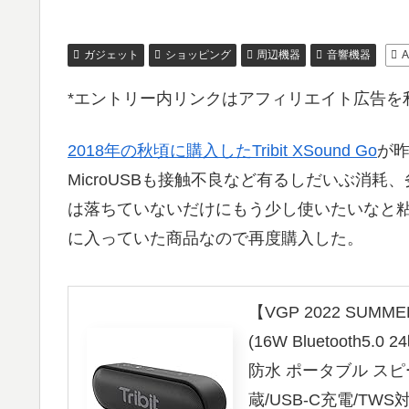
ガジェット
ショッピング
周辺機器
音響機器
A
*エントリー内リンクはアフィリエイト広告を
2018年の秋頃に購入したTribit XSound Go
が
MicroUSBも接触不良など有るしだいぶ消
は落ちていないだけにもう少し使いたいなと
に入っていた商品なので再度購入した。
【VGP 2022 SUMMER
(16W Bluetooth
防水 ポータブル ス
蔵/USB-C充電/TWS