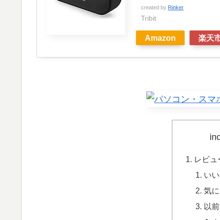
created by
Rinker
Tribit
Amazon
楽天
in
レビュ
いい
気に
以前