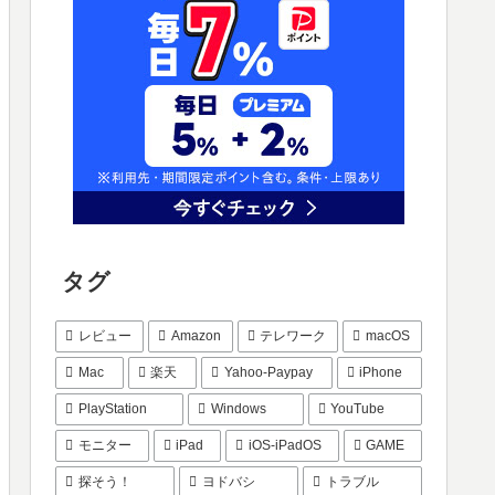
タグ
レビュー
Amazon
テレワーク
macOS
Mac
楽天
Yahoo-Paypay
iPhone
PlayStation
Windows
YouTube
モニター
iPad
iOS-iPadOS
GAME
探そう！
ヨドバシ
トラブル