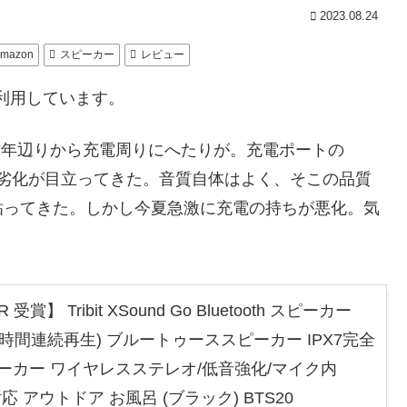
2023.08.24
mazon
スピーカー
レビュー
利用しています。
昨年辺りから充電周りにへたりが。充電ポートの
耗、劣化が目立ってきた。音質自体はよく、そこの品質
粘ってきた。しかし今夏急激に充電の持ちが悪化。気
 受賞】 Tribit XSound Go Bluetooth スピーカー
5.0 24時間連続再生) ブルートゥーススピーカー IPX7完全
ピーカー ワイヤレスステレオ/低音強化/マイク内
対応 アウトドア お風呂 (ブラック) BTS20