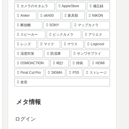
カメラのキタムラ
AppleStore
備忘録
Anker
α6400
家具類
NIKON
断捨離
SONY
マップカメラ
スピーカー
ビックカメラ
アリエク
レンズ
マイク
マウス
Logicool
湿度対策
防湿庫
サンワサプライ
OSMOACTION
時計
持病
HDMI
Final Cut Pro
SIGMA
PS5
ストレージ
改造
メタ情報
ログイン