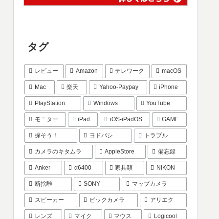
タグ
レビュー
Amazon
テレワーク
macOS
Mac
楽天
Yahoo-Paypay
iPhone
PlayStation
Windows
YouTube
モニター
iPad
iOS-iPadOS
GAME
探そう！
ヨドバシ
トラブル
カメラのキタムラ
AppleStore
備忘録
Anker
α6400
家具類
NIKON
断捨離
SONY
マップカメラ
スピーカー
ビックカメラ
アリエク
レンズ
マイク
マウス
Logicool