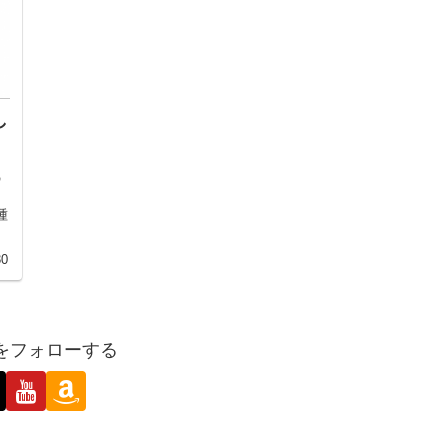
し
の
種
30
suをフォローする