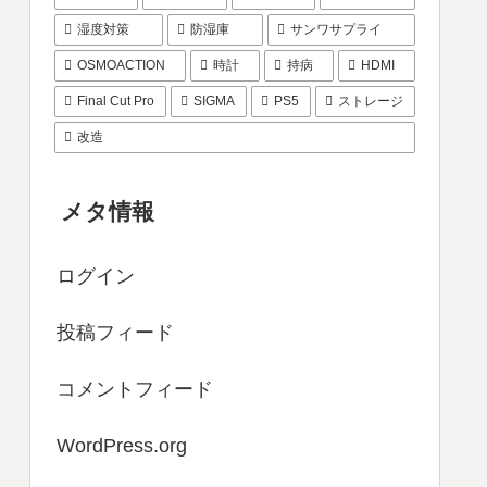
湿度対策
防湿庫
サンワサプライ
OSMOACTION
時計
持病
HDMI
Final Cut Pro
SIGMA
PS5
ストレージ
改造
メタ情報
ログイン
投稿フィード
コメントフィード
WordPress.org