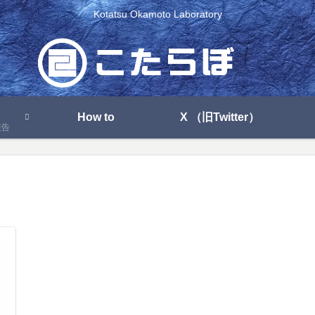
Kotatsu Okamoto Laboratory
How to
X （旧Twitter）
報告