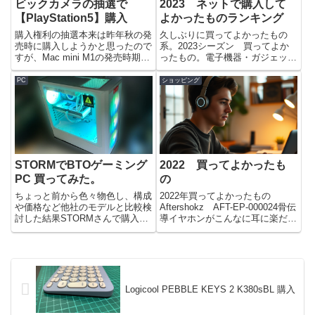
ビックカメラの抽選で
2023 ネットで購入して
【PlayStation5】購入
よかったものランキング
購入権利の抽選本来は昨年秋の発
久しぶりに買ってよかったもの
売時に購入しようかと思ったので
系。2023シーズン 買ってよか
すが、Mac mini M1の発売時期と
ったもの。電子機器・ガジェッ
重なったためMacを選びPS5は後
ト・家電10位：STORM：PG-
回しにしていました。抽選申し込
X46Ti70WH10位：STORM：PG-
PC
ショッピング
みもしていませんでした。しかし
X46Ti70WH ゲーミングPCで
楽天モバイルを申し込んだ際の期
す。色々悩んで購入した機種で、
間限定ポイント3...
性能的に...
STORMでBTOゲーミング
2022 買ってよかったも
PC 買ってみた。
の
ちょっと前から色々物色し、構成
2022年買ってよかったもの
や価格など他社のモデルと比較検
Aftershokz AFT-EP-000024骨伝
討した結果STORMさんで購入す
導イヤホンがこんなに耳に楽だと
ることに決めた。コスパだけなら
は思わなかった。超愛用してい
他社でもいいけどケースのデザイ
る。外出時には使わないが、在宅
ンとかマザボ独自モデルはちょっ
中によく使っている。長時間イヤ
とね～。そんな諸々含めてって感
ホンに比べると耳への負担が雲泥
じですね。14世代が発売され...
の差だ。もっ...
Logicool PEBBLE KEYS 2 K380sBL 購入