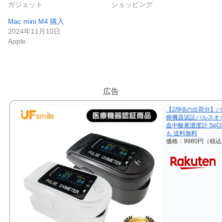
ガジェット
ショッピング
Mac mini M4 購入
2024年11月10日
Apple
広告
【2/9頃の出荷分】パ
療機器認証パルスオキ
血中酸素濃度計 SpO
も 送料無料
価格：9980円（税