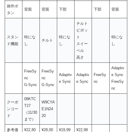
操作ボ
背面
背面
下部
下部
背面
タン
チルト
ピポッ
スタン
特にな
特にな
ト
特にな
チルト
ド機能
し
し
スイー
し
ベル
高さ
Adaptiv
FreeSy
FreeSy
Adaptiv
Adaptiv
FreeSy
e Sync
nc
nc
e Sync
e Sync
nc
FreeSy
G-Sync
G-Sync
nc
08KTC
クーポ
W9CYA
T27
ンコー
E1N24
（11/30
ド
20
まで）
参考価
¥22,80
¥28,00
¥19,99
¥22,98