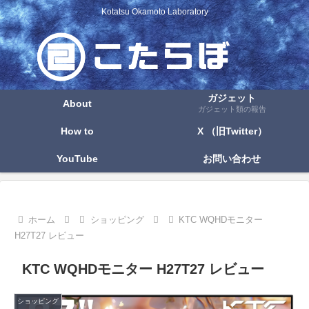
Kotatsu Okamoto Laboratory
ガジェット
About
ガジェット類の報告
How to
X （旧Twitter）
YouTube
お問い合わせ
ホーム
ショッピング
KTC WQHDモニター
H27T27 レビュー
KTC WQHDモニター H27T27 レビュー
ショッピング