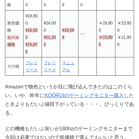
格
0
0
9
0
¥18,80
実売価
0
¥24,00
￥29,80
￥23,80
格
¥16,60
0
¥18,69
0
0
—
セール
0
¥21,20
9
￥23,80
￥21,80
価格
¥15
,
97
0
0
0
6
プレリ
プレリ
マニュ
その他
リース
リース
アル
Amazonで物色というか目に飛び込んできたのはこのくら
い。いや、昨年に
KOORUIのゲーミングモニター購入
した
ときよりもだいぶ値段下がっている・・・。びっくりであ
る。
どの機種もだいぶ安いが180hzのゲーミングモニターまで
今回は必要ではないので低価格で選んでもいいと思う。