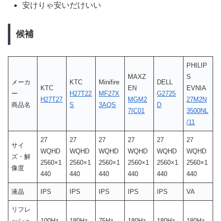
安けりゃ安いだけいい
候補
PHILIP
MAXZ
S
メーカ
KTC
Minifire
DELL
KTC
EN
EVNIA
ー
H27T22
MF27X
G2725
H27T27
MGM2
27M2N
商品名
S
3AQS
D
7IC01
3500NL
/11
27
27
27
27
27
27
サイ
WQHD
WQHD
WQHD
WQHD
WQHD
WQHD
ズ・解
2560×1
2560×1
2560×1
2560×1
2560×1
2560×1
像度
440
440
440
440
440
440
液晶
IPS
IPS
IPS
IPS
IPS
VA
リフレ
ッシュ
100Hz
180Hz
75Hz
180Hz
180Hz
180Hz