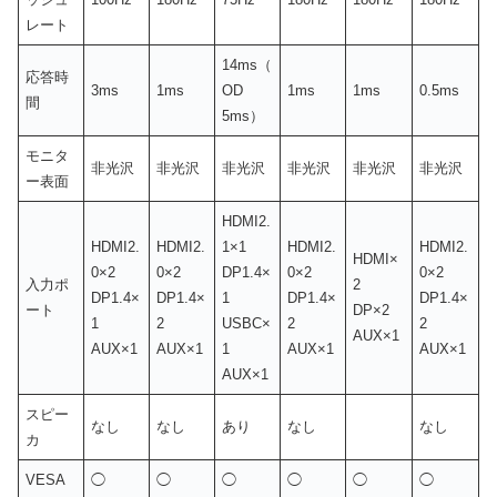
レート
14ms（
応答時
3ms
1ms
OD
1ms
1ms
0.5ms
間
5ms）
モニタ
非光沢
非光沢
非光沢
非光沢
非光沢
非光沢
ー表面
HDMI2.
HDMI2.
HDMI2.
1×1
HDMI2.
HDMI2.
HDMI×
0×2
0×2
DP1.4×
0×2
0×2
入力ポ
2
DP1.4×
DP1.4×
1
DP1.4×
DP1.4×
ート
DP×2
1
2
USBC×
2
2
AUX×1
AUX×1
AUX×1
1
AUX×1
AUX×1
AUX×1
スピー
なし
なし
あり
なし
なし
カ
VESA
◯
◯
◯
◯
◯
◯