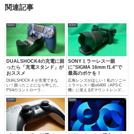
関連記事
SONY
SONY
DUALSHOCK4の充電に困
SONYミラーレス一眼
ったら「充電スタンド」が
に”SIGMA 16mm f1.4″で
おススメ
最高のボケを！
DUALSHOCK 4 が充電できな
広角レンズがほしい！私のソニー
い！困ったことになり申した。
ミラーレス一眼α6400（APS-C
PS4のコントローラ
機）に使えるEマウントレンズは
DUALSHOCK 4が充電できない。
ダブルズームキットについてきた
USBケーブルをひねったりゴニ
2本と、SIGMA30mmとNikon MF
SONY
Apple
ョゴニョすると微妙な角度差で充
用50mmの4本だけだ。所持レン
電出来ることもあるんだが、どう
ズSELP1650（E PZ 16-5...
にもほとんど充電が難しい状態...