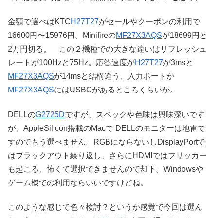
金額で選べばKTC
H27T27
がセールやクーポンの利用で
16600円〜15976円。Minifireの
MF27X3AQS
が18699円と
2万円切る。 この２機種での大きな違いはリフレッシュ
レートが100Hzと75Hz。応答速度が
H27T27
が3msと
MF27X3AQS
が14msと結構違う、入力ポートが
MF27X3AQS
にはUSBCがあるところくらいか。
DELLの
G2725D
ですが、スペックや色味は興味深いです
が、AppleSilicon搭載のMacで DELLのモニターは地雷で
すのでもう選べません。RGBにならないしDisplayPortで
はブラックアウト繰り返し、さらにHDMIではフリッカー
も起こる、怖くて選択できませんので却下。Windowsや
ゲーム機での利用ならいいですけどね。
このような感じで色々検討？というか感覚で今回は選ん