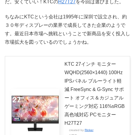
だ。安くていい！KTCの
H27T27
を今回は選びました。
ちなみにKTCという会社は1995年に深圳で設立され、約
３０年ディスプレーの業界で成長してきた企業のようで
す。最近日本市場へ挑戦ということで新商品を安く投入し
市場拡大を図っているのでしょうかね。
KTC 27インチ モニター
WQHD(2560×1440) 100Hz
IPSパネル ブルーライト軽
減 FreeSync & G-Sync サポ
ート オフィス＆カジュアル
ゲーミング対応 116%sRGB
高色域対応 PCモニター
H27T27
created by
Rinker