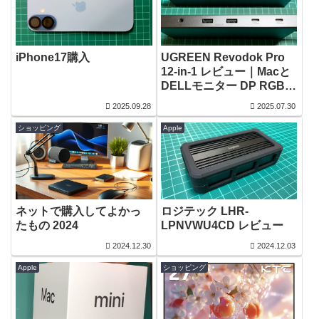
iPhone17購入
UGREEN Revodok Pro
12-in-1 レビュー｜Macと
DELLモニター DP RGB問
題解決！
2025.09.28
2025.07.30
ショッピング
Apple
ネットで購入してよかっ
ロジテック LHR-
たもの 2024
LPNVWU4CD レビュー
2024.12.30
2024.12.03
Apple
ショッピング