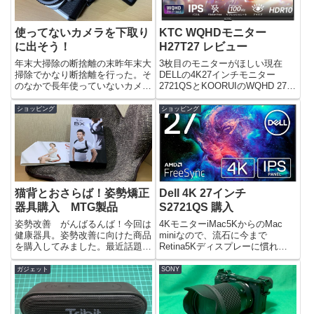
使ってないカメラを下取り
KTC WQHDモニター
に出そう！
H27T27 レビュー
年末大掃除の断捨離の末昨年末大
3枚目のモニターがほしい現在
掃除でかなり断捨離を行った。そ
DELLの4K27インチモニター
のなかで長年使っていないカメラ
2721QSとKOORUIのWQHD 27イ
を思い切って手放そうかなと思い
ンチ170Hzモニター27E3Qでデュ
始めた。NIKON フィルムMF一眼
アルモニターとしている。さらに
ショッピング
ショッピング
レフカメラ FM3Aそのカメラは
その補助でkksmartのモバイルモ
NIKONの銀塩フィルム用35mmマ
ニターを使いトリプルモニター
ニュアルフォーカ...
環...
猫背とおさらば！姿勢矯正
Dell 4K 27インチ
器具購入 MTG製品
S2721QS 購入
姿勢改善 がんばるんば！今回は
4KモニターiMac5KからのMac
健康器具。姿勢改善に向けた商品
miniなので、流石に今まで
を購入してみました。最近話題な
Retina5Kディスプレーに慣れて
ので見かけた方も多いのではない
いると10年落ちのフルHDモニタ
でしょうか？MTGというところ
は厳しい。それと先日のエントリ
ガジェット
SONY
が出しているStyleブランドの商
ーで記したとおりピンクノイズの
品です。極度のストレートネック
問題もあり、早急に4Kモニター
＆ストレートバックな私の悪...
導入を考えた。候...