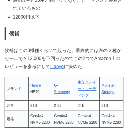
最初からPS5用と銘打ってあり、ヒートシンク装着さ
れているもの
12000円以下
候補
候補はこの3機種くらいで絞った。最終的には左の２種が
セールで￥12,000を下回ったのでこの2つでAmazon上の
レビューを参考にして
Hanye
に決めた。
東芝エルイ
Hanye
G-
Monster
ブランド
ートレーデ
HE70
Storategy
Storage
ィング
容量
2TB
2TB
2TB
2TB
Gen4×4
Gen4×4
Gen4×4
Gen4×4
規格
NVMe 2280
NVMe 2280
NVMe 2280
NVMe 2280