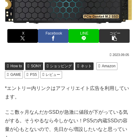
X
Facebook
LINE
コピー
2023.09.05
How to
SONY
ショッピング
ネット
Amazon
GAME
PS5
レビュー
*エントリー内リンクはアフィリエイト広告を利用してい
ます。
ここ数ヶ月なんだかSSDが急激に値段が下がっている気
がする。そうやるなら今しかない！PS5の内蔵SSDの容
量が心もとないので、先日から増設したいなと思ってい