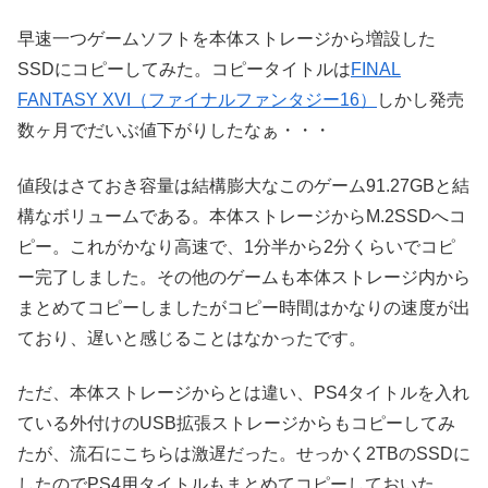
早速一つゲームソフトを本体ストレージから増設した
SSDにコピーしてみた。コピータイトルは
FINAL
FANTASY XVI（ファイナルファンタジー16）
しかし発売
数ヶ月でだいぶ値下がりしたなぁ・・・
値段はさておき容量は結構膨大なこのゲーム91.27GBと結
構なボリュームである。本体ストレージからM.2SSDへコ
ピー。これがかなり高速で、1分半から2分くらいでコピ
ー完了しました。その他のゲームも本体ストレージ内から
まとめてコピーしましたがコピー時間はかなりの速度が出
ており、遅いと感じることはなかったです。
ただ、本体ストレージからとは違い、PS4タイトルを入れ
ている外付けのUSB拡張ストレージからもコピーしてみ
たが、流石にこちらは激遅だった。せっかく2TBのSSDに
したのでPS4用タイトルもまとめてコピーしておいた。