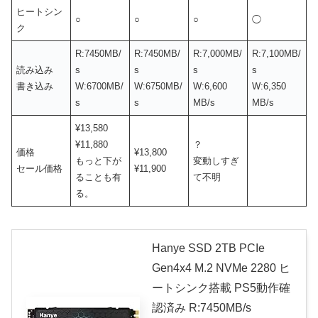
ヒートシン
○
○
○
◯
ク
R:7450MB/
R:7450MB/
R:7,000MB/
R:7,100MB/
読み込み
s
s
s
s
書き込み
W:6700MB/
W:6750MB/
W:6,600
W:6,350
s
s
MB/s
MB/s
¥13,580
¥11,880
？
価格
¥13,800
もっと下が
変動しすぎ
セール価格
¥11,900
ることも有
て不明
る。
Hanye SSD 2TB PCIe
Gen4x4 M.2 NVMe 2280 ヒ
ートシンク搭載 PS5動作確
認済み R:7450MB/s