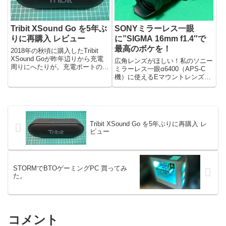
Tribit XSound Go を5年ぶ
SONYミラーレス一眼
りに再購入 レビュー
に”SIGMA 16mm f1.4″で
最高のボケを！
2018年の秋頃に購入したTribit
XSound Goが昨年辺りから充電
広角レンズがほしい！私のソニー
周りにへたりが。充電ポートの
ミラーレス一眼α6400（APS-C
MicroUSBも接触不良など有るし
機）に使えるEマウントレンズは
だいぶ消耗、劣化が目立ってき
ダブルズームキットについてきた
た。音質自体はよく、そこの品質
2本と、SIGMA30mmとNikon MF
は落ちていないだけにもう少し使
用50mmの4本だけだ。所持レン
いたいなと粘...
ズSELP1650（E PZ 16-5...
Tribit XSound Go を5年ぶりに再購入 レ
ビュー
STORMでBTOゲーミングPC 買ってみ
た。
コメント