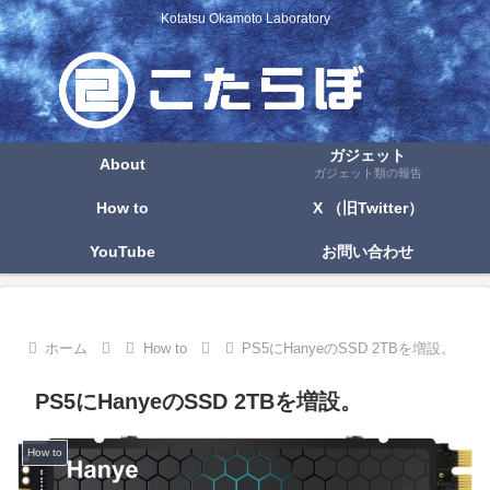
Kotatsu Okamoto Laboratory
ガジェット
About
ガジェット類の報告
How to
X （旧Twitter）
YouTube
お問い合わせ
ホーム
How to
PS5にHanyeのSSD 2TBを増設。
PS5にHanyeのSSD 2TBを増設。
How to