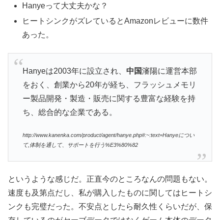
Hanyeって大丈夫かな？
ヒートシンクがズレているとAmazonレビューに数件
あった。
Hanyeは2003年に設立され、
中国
瀋陽に運営本部
をおく、創業から20年が経ち、フラッシュメモリ
ー製品開発・製造・販売に関する豊富な経験を持
ち、総合的な企業である。
http://www.kanenka.com/product/agent/hanye.php#:~:text=Hanyeについ
て,体制を通して、サポートを行う%E3%80%82
というような感じだ。正直今のところなんの問題もない。
速度も及第点だし、私が購入したものに関してはヒートシ
ンクも完璧だった。不安点としたら耐久性くらいだが、保