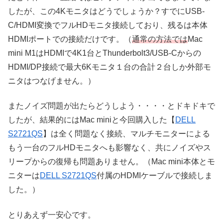
したが、この4Kモニタはどうでしょうか？すでにUSB-
C/HDMI変換でフルHDモニタ接続しており、残るは本体
HDMIポートでの接続だけです。（
通常の方法では
Mac
mini M1はHDMIで4K1台とThunderbolt3/USB-Cからの
HDMI/DP接続で最大6Kモニタ１台の合計２台しか外部モ
ニタはつなげません。）
またノイズ問題が出たらどうしよう・・・・とドキドキで
したが、結果的にはMac miniと今回購入した【
DELL
S2721QS
】は全く問題なく接続、マルチモニターによる
もう一台のフルHDモニタへも影響なく、共にノイズやス
リープからの復帰も問題ありません。（Mac mini本体とモ
ニターは
DELL S2721QS
付属のHDMIケーブルで接続しま
した。）
とりあえず一安心です。