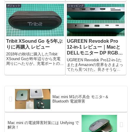
ダブルズームキットについてきた
明快な条件で探した。グレア液晶
2本と、SIGMA30mmとNikon MF
ガジェット
ショッピング
のもののほうが値段が安かったの
用50mmの4本だけだ。所持レン
で迷ったが、やはり個人的に...
ズSELP1650（E PZ 16-5...
Tribit XSound Go を5年ぶ
UGREEN Revodok Pro
りに再購入 レビュー
12-in-1 レビュー｜Macと
DELLモニター DP RGB問
2018年の秋頃に購入したTribit
題解決！
XSound Goが昨年辺りから充電
UGREEN Revodok Pro12-in-1た
周りにへたりが。充電ポートの
またまAmazonの世界をさまよっ
MicroUSBも接触不良など有るし
てたら見つけた。良さそうな
だいぶ消耗、劣化が目立ってき
USBハブと言うべきかドッキン
た。音質自体はよく、そこの品質
グステーションというべきか。
は落ちていないだけにもう少し使
UGREEN Revodok シリーズだ。
いたいなと粘...
最初目についたのは比較的安価...
Mac mini M1の不具合 モニタ−＆
Bluetooth 電波障害
Mac mini の電波障害対策には Unifying で
解決！