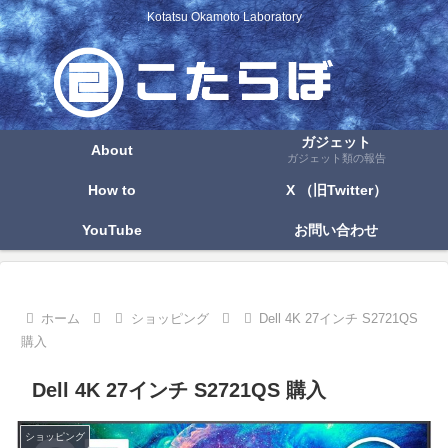
Kotatsu Okamoto Laboratory
ガジェット
About
ガジェット類の報告
How to
X （旧Twitter）
YouTube
お問い合わせ
ホーム
ショッピング
Dell 4K 27インチ S2721QS
購入
Dell 4K 27インチ S2721QS 購入
ショッピング