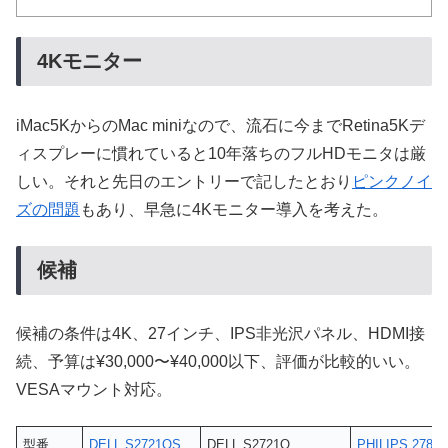
4Kモニター
iMac5KからのMac miniなので、流石に今までRetina5Kデ
ィスプレーに慣れていると10年落ちのフルHDモニタは厳
しい。それと先日のエントリーで記したとおり
ピンクノイ
ズの問題
もあり、早急に4Kモニター導入を考えた。
候補
候補の条件は4K、27インチ、IPS非光沢パネル、HDMI接
続、予算は¥30,000〜¥40,000以下、評価が比較的いい。
VESAマウント対応。
型番
DELL S2721QS
DELL S2721Q
PHILIPS 278E