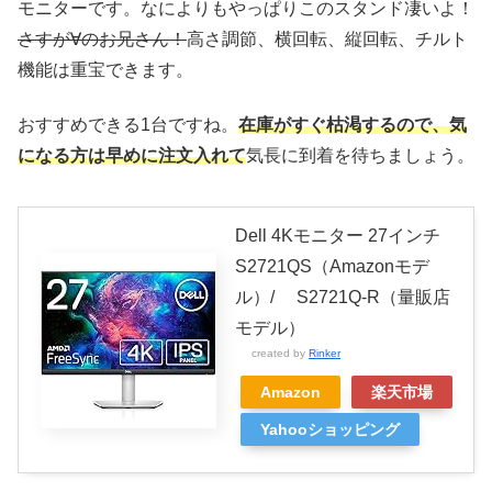
モニターです。なによりもやっぱりこのスタンド凄いよ！
さすが∀のお兄さん！
高さ調節、横回転、縦回転、チルト
機能は重宝できます。
おすすめできる1台ですね。
在庫がすぐ枯渇するので、気
になる方は早めに注文入れて
気長に到着を待ちましょう。
Dell 4Kモニター 27インチ
S2721QS（Amazonモデ
ル）/ S2721Q-R（量販店
モデル）
created by
Rinker
Amazon
楽天市場
Yahooショッピング