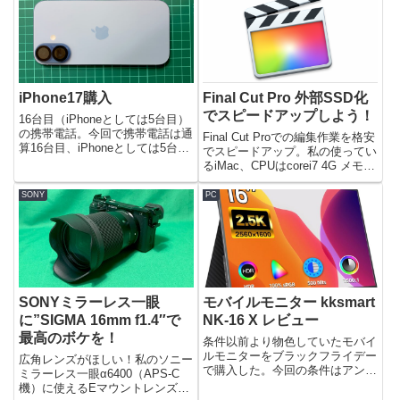
iPhone17購入
Final Cut Pro 外部SSD化
でスピードアップしよう！
16台目（iPhoneとしては5台目）
の携帯電話。今回で携帯電話は通
Final Cut Proでの編集作業を格安
算16台目、iPhoneとしては5台目
でスピードアップ。私の使ってい
の購入となります。選んだのは
るiMac、CPUはcorei7 4G メモリ
Apple iPhone17 256GB（ミス
24G積んでいても流石に2014年発
トブルー）。正直、先月までは購
売の機種で旧世代iMac。流石に
SONY
PC
入を全く考えていなかったので...
最新機種のような速度ではない。
私のような旧機種使いに...
SONYミラーレス一眼
モバイルモニター kksmart
に”SIGMA 16mm f1.4″で
NK-16 X レビュー
最高のボケを！
条件以前より物色していたモバイ
ルモニターをブラックフライデー
広角レンズがほしい！私のソニー
で購入した。今回の条件はアンチ
ミラーレス一眼α6400（APS-C
グレア・ノングレア・半光沢・非
機）に使えるEマウントレンズは
光沢IPSパネル2K以上という単純