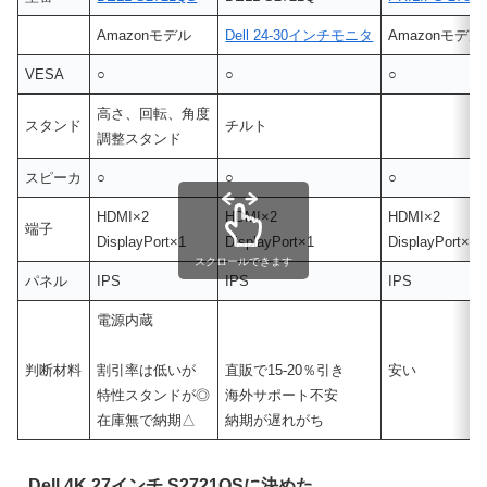
Amazonモデル
Dell 24-30インチモニタ
Amazonモデル
VESA
○
○
○
高さ、回転、角度
スタンド
チルト
調整スタンド
スピーカ
○
○
○
HDMI×2
HDMI×2
HDMI×2
端子
DisplayPort×1
DisplayPort×1
DisplayPort×1
スクロールできます
パネル
IPS
IPS
IPS
電源内蔵
判断材料
割引率は低いが
直販で15-20％引き
安い
特性スタンドが◎
海外サポート不安
在庫無で納期△
納期が遅れがち
Dell 4K 27インチ S2721QSに決めた。