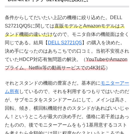
条件からしてだいたい上記の機種に絞り込めた。DELL
S2721Q/QSに関しては
直販モデルとAmazonモデルはス
タンド機能の違いだけ
なので、モニタ自体の機能面は全く
同じである。結局【
DELL S2721QS
】の購入を決めた。
決め手になったのはあちこちでの口コミ。当初不安視され
ていたHDCP対応有無問題の解決。（
YouTubeやAmazon
プライム、Netflix等の動画サービスでの4K対応
）
それとスタンドの機能の豊富さだ。基本的に
モニターアー
ム所有
しているので、それを利用するつもりではいたのだ
が、サブモニタをスタンドアームにして、メインは高さ、
回転、傾き、横回転機能付きのスタンドがあればいいじゃ
ん！というところが最大の決め手だ。価格に若干差はあっ
たものの、後でモニターアームをもう1基用意するコスト
を考えたら金額的には同じ程度かな？というところであ