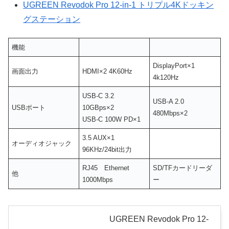
UGREEN Revodok Pro 12-in-1 トリプル4Kドッキン
グステーション
機能
DisplayPort×1
画面出力
HDMI×2 4K60Hz
4k120Hz
USB-C 3.2
USB-A 2.0
USBポート
10GBps×2
480Mbps×2
USB-C 100W PD×1
3.5 AUX×1
オーディオジャック
96KHz/24bit出力
RJ45 Ethernet
SD/TFカードリーダ
他
1000Mbps
ー
UGREEN Revodok Pro 12-