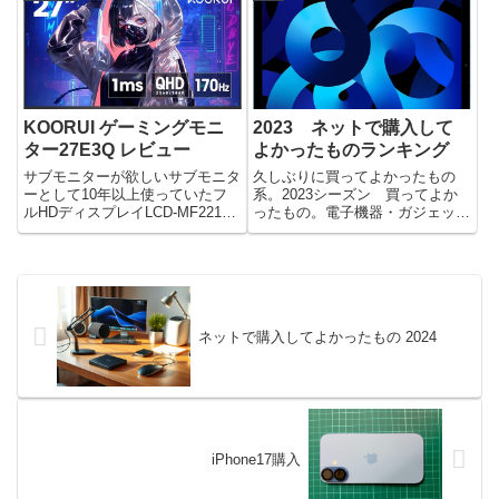
と言わざるを得ない。元々iMac
だが、VESAマウント用のiMacで
でバリバリにポート埋まってた
はないし、iMac用のモニターア
し、据え置き機な...
ームは種類も少なく...
KOORUI ゲーミングモニ
2023 ネットで購入して
ター27E3Q レビュー
よかったものランキング
サブモニターが欲しいサブモニタ
久しぶりに買ってよかったもの
ーとして10年以上使っていたフ
系。2023シーズン 買ってよか
ルHDディスプレイLCD-MF221X
ったもの。電子機器・ガジェッ
が不調だ。前々からメインモニタ
ト・家電10位：STORM：PG-
の4K27DELL S2721QSとサイズ
X46Ti70WH10位：STORM：PG-
感が合わなくて気になってはいま
X46Ti70WH ゲーミングPCで
したが、まだまだ使えると思って
す。色々悩んで購入した機種で、
いました。...
性能的に...
ネットで購入してよかったもの 2024
iPhone17購入