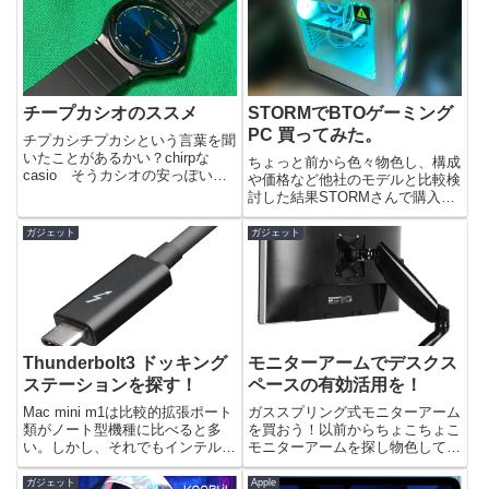
チープカシオのススメ
STORMでBTOゲーミング
PC 買ってみた。
チプカシチプカシという言葉を聞
いたことがあるかい？chirpな
ちょっと前から色々物色し、構成
casio そうカシオの安っぽい時
や価格など他社のモデルと比較検
計のことだ。これが意外に人気が
討した結果STORMさんで購入す
ある。高機能があるわけじゃない
ることに決めた。コスパだけなら
けど、デザイン的にも性能的に問
他社でもいいけどケースのデザイ
ガジェット
ガジェット
題ないのに超安い。子供や学生だ
ンとかマザボ独自モデルはちょっ
けじゃなく、大人も結構愛...
とね～。そんな諸々含めてって感
じですね。14世代が発売され...
Thunderbolt3 ドッキング
モニターアームでデスクス
ステーションを探す！
ペースの有効活用を！
Mac mini m1は比較的拡張ポート
ガススプリング式モニターアーム
類がノート型機種に比べると多
を買おう！以前からちょこちょこ
い。しかし、それでもインテル時
モニターアームを探し物色してい
代のMac miniから比べると寂し
ました。本当はiMac27インチに
いのは否めず、拡張性は下がった
モニターアームを取り付けたいの
ガジェット
Apple