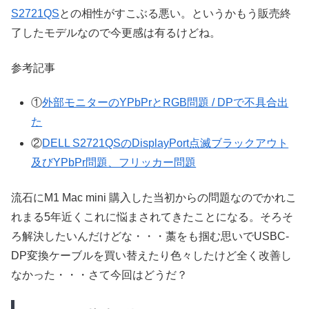
S2721QS
との相性がすこぶる悪い。というかもう販売終
了したモデルなので今更感は有るけどね。
参考記事
①
外部モニターのYPbPrとRGB問題 / DPで不具合出
た
②
DELL S2721QSのDisplayPort点滅ブラックアウト
及びYPbPr問題、フリッカー問題
流石にM1 Mac mini 購入した当初からの問題なのでかれこ
れまる5年近くこれに悩まされてきたことになる。そろそ
ろ解決したいんだけどな・・・藁をも掴む思いでUSBC-
DP変換ケーブルを買い替えたり色々したけど全く改善し
なかった・・・さて今回はどうだ？