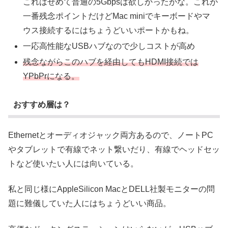
これはせめて普通の5Gbpsは欲しかったかな。これが
一番残念ポイントだけどMac miniでキーボードやマ
ウス接続するにはちょうどいいポートかもね。
一応高性能なUSBハブなので少しコストが高め
残念ながらこのハブを経由してもHDMI接続では
YPbPrになる。
おすすめ層は？
Ethernetとオーディオジャック両方あるので、ノートPC
やタブレットで有線でネット繋いだり、有線でヘッドセッ
トなど使いたい人には向いている。
私と同じ様にAppleSilicon MacとDELL社製モニターの問
題に難儀していた人にはちょうどいい商品。