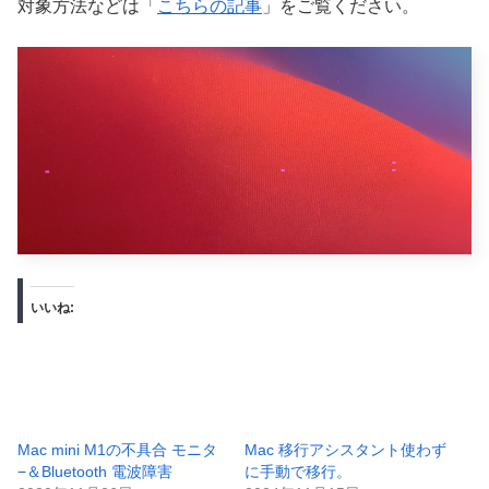
対象方法などは「
こちらの記事
」をご覧ください。
いいね:
Mac mini M1の不具合 モニタ
Mac 移行アシスタント使わず
−＆Bluetooth 電波障害
に手動で移行。