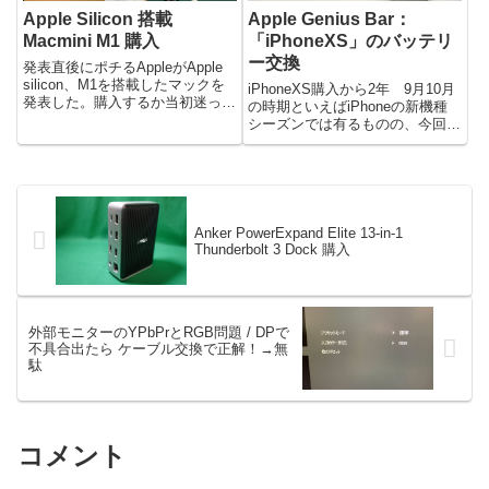
Apple Silicon 搭載
Apple Genius Bar：
Macmini M1 購入
「iPhoneXS」のバッテリ
ー交換
発表直後にポチるAppleがApple
silicon、M1を搭載したマックを
iPhoneXS購入から2年 9月10月
発表した。購入するか当初迷って
の時期といえばiPhoneの新機種
いたが発表内容を聞いて、しかも
シーズンでは有るものの、今回は
予想していなかったMac miniが
当初から見送りを決めている。理
発表されたことで一気に触手が動
由は2020のコロナ禍によるのも
いた。 発表直後早朝にAppleス
あるのだが、2020後半はPS5や
ト...
AppleSilicon搭載Macの登場...
Anker PowerExpand Elite 13-in-1
Thunderbolt 3 Dock 購入
外部モニターのYPbPrとRGB問題 / DPで
不具合出たら ケーブル交換で正解！→無
駄
コメント