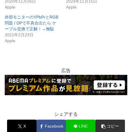
2020年11月26日
2024年11月15日
Apple
Apple
外部モニターのYPbPrとRGB
問題 / DPで不具合出たら ケ
ーブル交換で正解！→無駄
2021年2月23日
Apple
広告
シェアする
X
Facebook
LINE
コピー