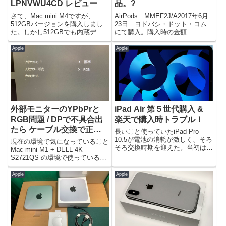
LPNVWU4CD レビュー
品。?
さて、Mac mini M4ですが、
AirPods MMEF2J/A2017年6月
512GBバージョンを購入しまし
23日 ヨドバシ・ドット・コム
た。しかし512GBでも内蔵ディ
にて購入。購入時の金額
スク容量は少ない。しかし今の
￥18,140入院中にMacやiPhoneで
Mac miniはThunderbolt4を搭載し
の音声を聞くのに利用していまし
Apple
Apple
ており外付けディスクで40Gbps
た。かなり重宝しましたね。同一
での速度での接続が可能です。...
iCloud設定してたらかなり簡単
に...
外部モニターのYPbPrと
iPad Air 第５世代購入 &
RGB問題 / DPで不具合出
楽天で購入時トラブル！
たら ケーブル交換で正
長いこと使っていたiPad Pro
解！→無駄
10.5が電池の消耗が激しく、そろ
現在の環境で気になっていること
そろ交換時期を迎えた。当初は電
Mac mini M1 + DELL 4K
池交換でお茶を濁そうかとも思っ
S2721QS の環境で使っている
たのだが、やはり物欲が湧いてし
が、この環境に関わらずMacと外
まい、今更ながらiPadAir 第５世
付けモニターではどうしてもその
Apple
Apple
代を購入することとした。ただタ
仕様に気になる点があるのだ。こ
イミング悪く...
の機種特有ではなくHDMIポート
を搭載し...