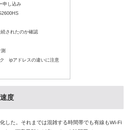
ター申し込み
G2600HS
接続されたのか確認
計測
ク ipアドレスの違いに注意
速度
化した。それまでは混雑する時間帯でも有線もWi-Fi