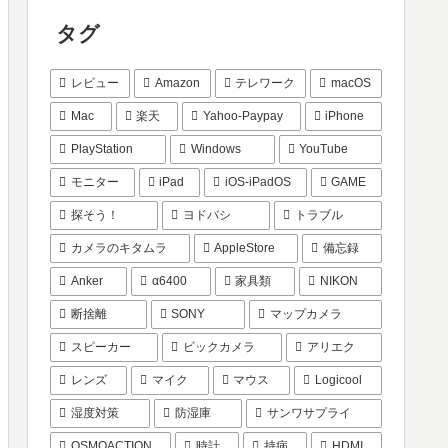
タグ
レビュー
Amazon
テレワーク
macOS
Mac
楽天
Yahoo-Paypay
iPhone
PlayStation
Windows
YouTube
モニター
iPad
iOS-iPadOS
GAME
探そう！
ヨドバシ
トラブル
カメラのキタムラ
AppleStore
備忘録
Anker
α6400
家具類
NIKON
断捨離
SONY
マップカメラ
スピーカー
ビックカメラ
アリエク
レンズ
マイク
マウス
Logicool
湿度対策
防湿庫
サンワサプライ
OSMOACTION
時計
持病
HDMI