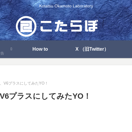
Kotatsu Okamoto Laboratory
How to
X （旧Twitter）
報告
、V6プラスにしてみたYO！
V6プラスにしてみたYO！