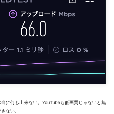
に何も出来ない。YouTubeも低画質じゃないと無
できない。