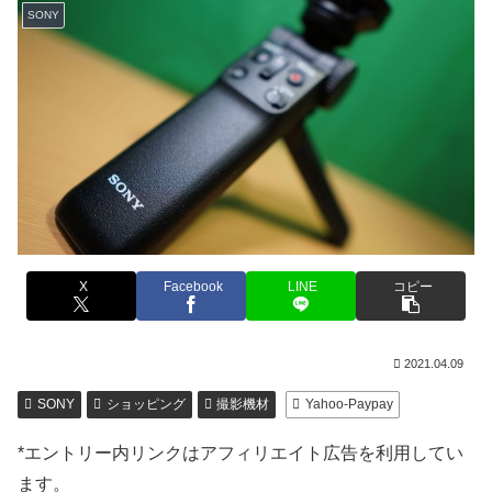
SONY
X
Facebook
LINE
コピー
2021.04.09
SONY
ショッピング
撮影機材
Yahoo-Paypay
*エントリー内リンクはアフィリエイト広告を利用してい
ます。