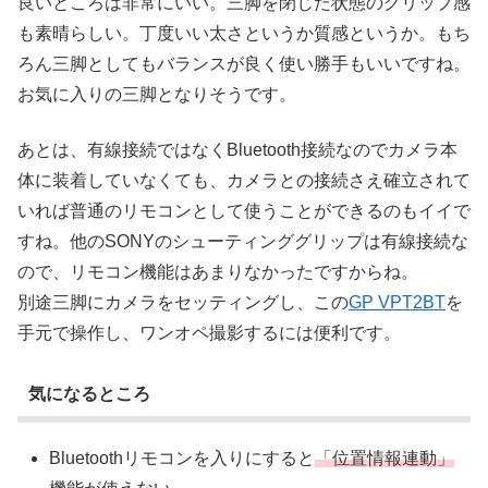
良いところは非常にいい。三脚を閉じた状態のグリップ感
も素晴らしい。丁度いい太さというか質感というか。もち
ろん三脚としてもバランスが良く使い勝手もいいですね。
お気に入りの三脚となりそうです。
あとは、有線接続ではなくBluetooth接続なのでカメラ本
体に装着していなくても、カメラとの接続さえ確立されて
いれば普通のリモコンとして使うことができるのもイイで
すね。他のSONYのシューティンググリップは有線接続な
ので、リモコン機能はあまりなかったですからね。
別途三脚にカメラをセッティングし、この
GP VPT2BT
を
手元で操作し、ワンオペ撮影するには便利です。
気になるところ
Bluetoothリモコンを入りにすると
「位置情報連動」