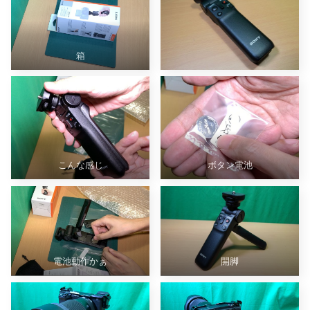
箱
こんな感じ
ボタン電池
電池動作かぁ
開脚