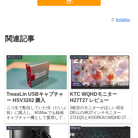
kotatsu
関連記事
ガジェット
ショッピング
TreasLin USBキャプチャ
KTC WQHDモニター
ー HSV3202 購入
H27T27 レビュー
ニコ生で配信していた頃（だいぶ
3枚目のモニターがほしい現在
前）に購入し、M1Macでも録画
DELLの4K27インチモニター
キャプチャー機として愛用してい
2721QSとKOORUIのWQHD 27イ
たキャプチャーデバイス（elgato
ンチ170Hzモニター27E3Qでデュ
game capture HD）がご臨終を迎
アルモニターとしている。さらに
ガジェット
How to
えた。MicroUSBのコネクタ部分
その補助でkksmartのモバイルモ
が接触不良。コンタクトスプレ
ニターを使いトリプルモニター