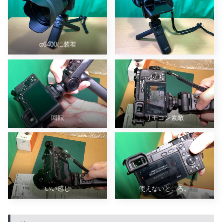
α6400に装着
回転
リモコン素敵
いい感じ
使えないところ。