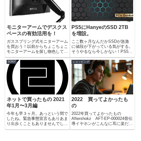
ー...
環...
モニターアームでデスクス
PS5にHanyeのSSD 2TB
ペースの有効活用を！
を増設。
ガススプリング式モニターアーム
ここ数ヶ月なんだかSSDが急激
を買おう！以前からちょこちょこ
に値段が下がっている気がする。
モニターアームを探し物色してい
そうやるなら今しかない！PS5の
ました。本当はiMac27インチに
内蔵SSDの容量が心もとないの
モニターアームを取り付けたいの
で、先日から増設したいなと思っ
SONY
ショッピング
だが、VESAマウント用のiMacで
ていた。PS５用SSDの条件PS5
はないし、iMac用のモニターア
に取り付けられるSSDは決まり
ームは種類も少なく...
事が有る。詳しくはPla...
ネットで買ったもの 2021
2022 買ってよかったも
年1月〜3月編
の
今年も早３ヶ月。あっという間で
2022年買ってよかったもの
したね。緊急事態宣言もありあま
Aftershokz AFT-EP-000024骨伝
り出歩くこともありませんでし
導イヤホンがこんなに耳に楽だと
た。おかげでネット通販での買い
は思わなかった。超愛用してい
物が例年よりも増えるのは必然で
る。外出時には使わないが、在宅
しょうかね。この３ヶ月のネット
中によく使っている。長時間イヤ